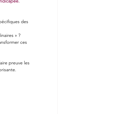
ndicapée.
écifiques des 
naires » ? 
ansformer ces 
ire preuve les 
orisante.