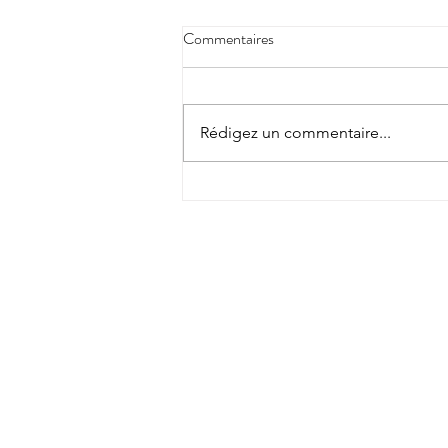
Commentaires
Rédigez un commentaire...
Journée de formation AP³ -
Bruxelles à Hocus Pocus -
Samedi 13 juin 2026