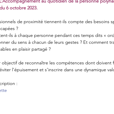
 L’Accompagnement au quotidien de la personne polyha
 du 
6 octobre 2023
.
onnels de proximité tiennent-ils compte des besoins sp
capées ? 
tent-ils à chaque personne pendant ces temps dits « ordi
nner du sens à chacun de leurs gestes ? Et comment tr
les en plaisir partagé ?
 objectif de reconnaître les compétences dont doivent fa
éviter l’épuisement et s’inscrire dans une dynamique val
ription :
ette