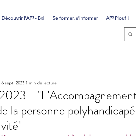
Découvrir l'AP³ - Bxl
Se former, s'informer
AP³ Plouf !
n
6 sept. 2023
1 min de lecture
 2023 - "L’Accompagnement
de la personne polyhandicap
ivité"