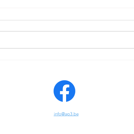
La PAH a besoin de vous!
Vendr
Enquête en ligne sur l'annonce du
de f
handicap.
Forma
des p
grâce
Alter
info@ap3.be
AP³ - Bruxelles ASBL
Rue du Pavillon 7/9 Bte 7B