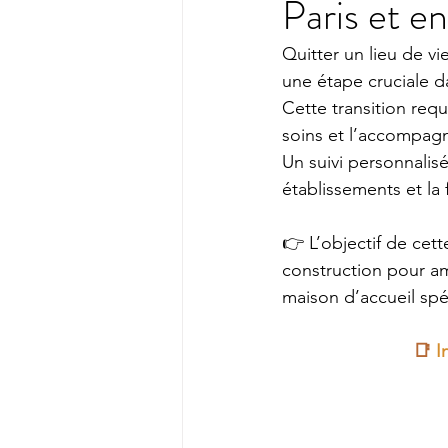
Paris et e
Quitter un lieu de v
une étape cruciale d
Cette transition req
soins et l’accompag
Un suivi personnalisé
établissements et la f
👉 L’objectif de cet
construction pour amé
maison d’accueil spéc
📑
 I