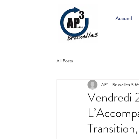
Accueil
All Posts
AP³ - Bruxelles
5 fé
Vendredi 
L’Accompa
Transition,