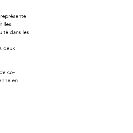
 représente 
illes.
ité dans les 
es deux 
 de co-
ienne en 