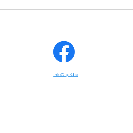
La PAH a besoin de vous!
Vendr
Enquête en ligne sur l'annonce du
de f
handicap.
Forma
des p
grâce
Alter
info@ap3.be
AP³ - Bruxelles ASBL
Rue du Pavillon 7/9 Bte 7B
1030 Bruxelles
Téléphone : +32 (0)2 215 51 92
Mobile : +32 (0)470 85 51 89